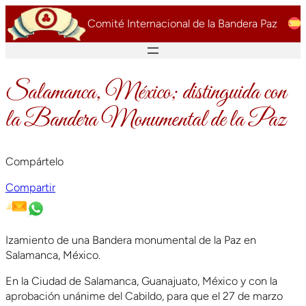
Saltar
Comité Internacional de la Bandera Paz
al
contenido
Salamanca, México; distinguida con
la Bandera Monumental de la Paz
Compártelo
Compartir
Izamiento de una Bandera monumental de la Paz en
Salamanca, México.
En la Ciudad de Salamanca, Guanajuato, México y con la
aprobación unánime del Cabildo, para que el 27 de marzo