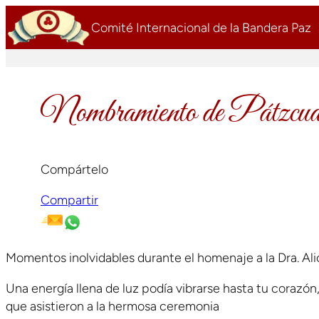
Saltar
Comité Internacional de la Bandera Paz
al
contenido
Nombramiento de Pátzcuar
Compártelo
Compartir
Momentos inolvidables durante el homenaje a la Dra. Al
Una energía llena de luz podía vibrarse hasta tu corazó
que asistieron a la hermosa ceremonia