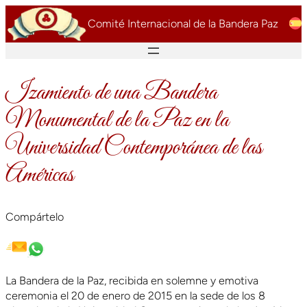
Saltar
Comité Internacional de la Bandera Paz
al
contenido
Izamiento de una Bandera
Monumental de la Paz en la
Universidad Contemporánea de las
Américas
Compártelo
La Bandera de la Paz, recibida en solemne y emotiva
ceremonia el 20 de enero de 2015 en la sede de los 8